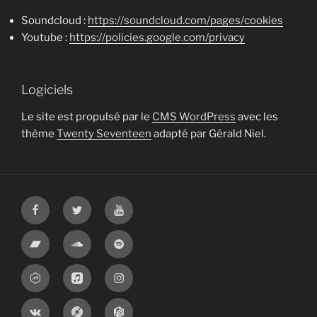
Soundcloud :
https://soundcloud.com/pages/cookies
Youtube :
https://policies.google.com/privacy
Logiciels
Le site est propulsé par le
CMS WordPress
avec les
thème
Twenty Seventeen
adapté par Gérald Niel.
Facebook
Twitter
Youtube
Bandcamp
Soundcloud
Spotify
Jamendo
Apple
Instagram
Music
VK
Discogs
MusicBrainz