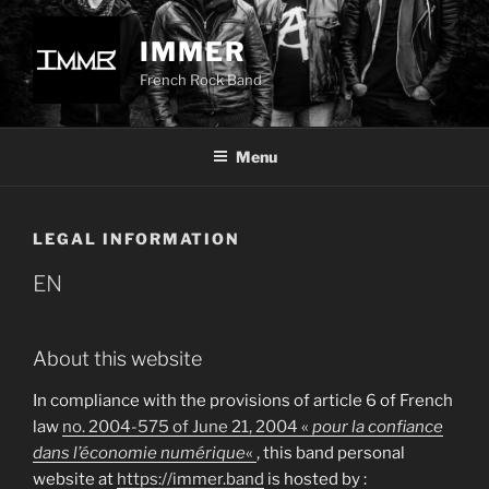
Aller
au
IMMER
contenu
French Rock Band
principal
Menu
LEGAL INFORMATION
EN
About this website
In compliance with the provisions of article 6 of French
law
no. 2004-575 of June 21, 2004 «
pour la confiance
dans l’économie numérique
«
, this band personal
website at
https://immer.band
is hosted by :