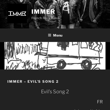
Aller
au
IMMER
contenu
French Rock Band
principal
Menu
IMMER – EVIL’S SONG 2
Evil’s Song 2
FR