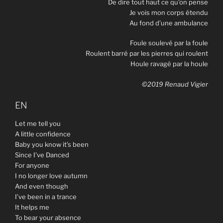
De dire tout haut ce qu’on pense
Je vois mon corps étendu
Au fond d’une ambulance
Foule soulevé par la foule
Roulent barré par les pierres qui roulent
Houle ravagé par la houle
©2019 Renaud Vigier
EN
Let me tell you
A little confidence
Baby you know it’s been
Since I’ve Danced
For anyone
I no longer love autumn
And even though
I’ve been in a trance
It helps me
To bear your absence