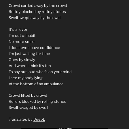
Crowd carried away by the crowd
Rolling blocked by rolling stones
Swell swept away by the swell
It’s all over
I’m out of habit
No more smile
I don’t even have confidence
I’m just waiting for time
Goes by slowly
And when I think it’s fun
To say out loud what’s on your mind
I see my body lying
At the bottom of an ambulance
Crowd lifted by crowd
Rollers blocked by rolling stones
Swell ravaged by swell
Translated by
DeepL