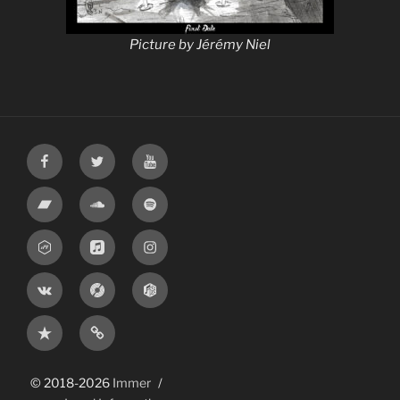
Picture by Jérémy Niel
Facebook
Twitter
Youtube
Bandcamp
Soundcloud
Spotify
Jamendo
Apple
Instagram
Music
VK
Discogs
MusicBrainz
ReverbNation
Spirit
Of
Rock
© 2018-2026
Immer