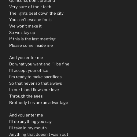
Quincunx, don’t pretend
Very sure of their faith
The lights beat down the city
You can’t escape fools
We won’t make it
So we stay up
If this is the last meeting
Please come inside me
And you enter me
Do what you want and I’ll be fine
I’ll accept your office
I’m ready to make sacrifices
So that never so that always
In our blood flows our love
Through the ages
Brotherly ties are an advantage
And you enter me
I’ll do anything you say
I’ll take in my mouth
Anything that doesn’t wash out