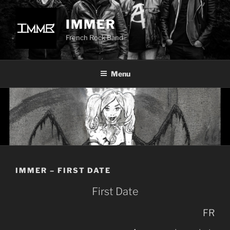
Aller
au
IMMER
contenu
French Rock Band
principal
Menu
IMMER – FIRST DATE
First Date
FR